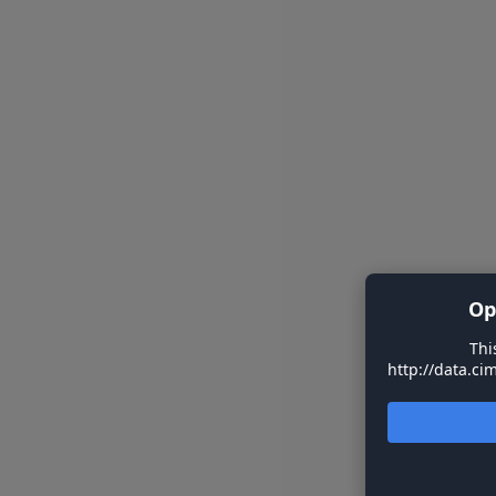
Op
Thi
http://data.ci